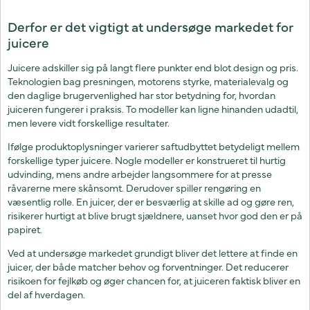
Derfor er det vigtigt at undersøge markedet for
juicere
Juicere adskiller sig på langt flere punkter end blot design og pris.
Teknologien bag presningen, motorens styrke, materialevalg og
den daglige brugervenlighed har stor betydning for, hvordan
juiceren fungerer i praksis. To modeller kan ligne hinanden udadtil,
men levere vidt forskellige resultater.
Ifølge produktoplysninger varierer saftudbyttet betydeligt mellem
forskellige typer juicere. Nogle modeller er konstrueret til hurtig
udvinding, mens andre arbejder langsommere for at presse
råvarerne mere skånsomt. Derudover spiller rengøring en
væsentlig rolle. En juicer, der er besværlig at skille ad og gøre ren,
risikerer hurtigt at blive brugt sjældnere, uanset hvor god den er på
papiret.
Ved at undersøge markedet grundigt bliver det lettere at finde en
juicer, der både matcher behov og forventninger. Det reducerer
risikoen for fejlkøb og øger chancen for, at juiceren faktisk bliver en
del af hverdagen.