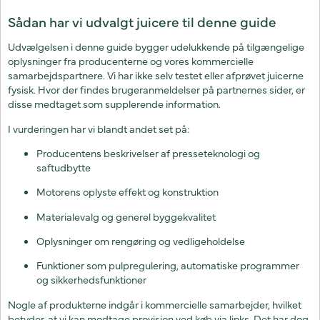
Sådan har vi udvalgt juicere til denne guide
Udvælgelsen i denne guide bygger udelukkende på tilgængelige
oplysninger fra producenterne og vores kommercielle
samarbejdspartnere. Vi har ikke selv testet eller afprøvet juicerne
fysisk. Hvor der findes brugeranmeldelser på partnernes sider, er
disse medtaget som supplerende information.
I vurderingen har vi blandt andet set på:
Producentens beskrivelser af presseteknologi og
saftudbytte
Motorens oplyste effekt og konstruktion
Materialevalg og generel byggekvalitet
Oplysninger om rengøring og vedligeholdelse
Funktioner som pulpregulering, automatiske programmer
og sikkerhedsfunktioner
Nogle af produkterne indgår i kommercielle samarbejder, hvilket
betyder, at vi kan modtage provision ved køb via links. Det har dog