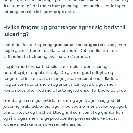
ikke ændret på det metodiske grundlag, som udelukkende tager
udgangspunkt i de tilgængelige data.
Hvilke frugter og grøntsager egner sig bedst til
juicering?
Langt de fleste frugter og grøntsager kan bruges i en juicer, men
nogle giver et bedre resultat end andre. Det handler især om
saftindhold, struktur og hvor hårde råvarerne er.
Frugter med højt saftindhold, som æbler, appelsiner og
grapefrugt, er populære valg. De giver et godt udbytte og
fungerer ofte som base i mange juicekombinationer. Blødere
frugter som pærer, melon og ananas kan også bruges, men
kombineres ofte med mere faste ingredienser for bedre balance.
Grøntsager som gulerødder, selleri og agurk egner sig godt til
juicering. Gulerødder bidrager med sødme, mens selleri og agurk
tilfører væske og friskhed. Bladgrønt som spinat og grønkål kan
også bruges, men ifølge producenter presses de ofte bedst i
juicere med skånsom pressemekanisme.