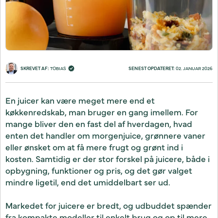
SKREVET AF: 
TOBIAS
SENEST OPDATERET: 
02. JANUAR 2026
En juicer kan være meget mere end et
køkkenredskab, man bruger en gang imellem. For
mange bliver den en fast del af hverdagen, hvad
enten det handler om morgenjuice, grønnere vaner
eller ønsket om at få mere frugt og grønt ind i
kosten. Samtidig er der stor forskel på juicere, både i
opbygning, funktioner og pris, og det gør valget
mindre ligetil, end det umiddelbart ser ud.
Markedet for juicere er bredt, og udbuddet spænder
fra kompakte modeller til enkelt brug og op til mere