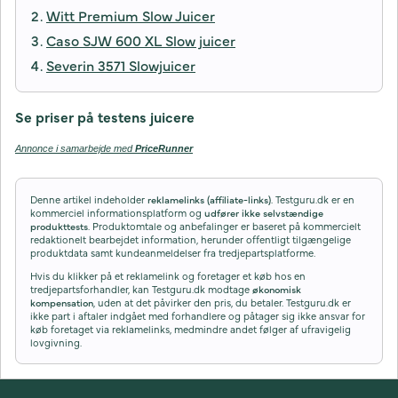
Witt Premium Slow Juicer
Caso SJW 600 XL Slow juicer
Severin 3571 Slowjuicer
Se priser på testens juicere
Annonce i samarbejde med
PriceRunner
Denne artikel indeholder
reklamelinks (affiliate-links)
. Testguru.dk er en
kommerciel informationsplatform og
udfører ikke selvstændige
produkttests
. Produktomtale og anbefalinger er baseret på kommercielt
redaktionelt bearbejdet information, herunder offentligt tilgængelige
produktdata samt kundeanmeldelser fra tredjepartsplatforme.
Hvis du klikker på et reklamelink og foretager et køb hos en
tredjepartsforhandler, kan Testguru.dk modtage
økonomisk
kompensation
, uden at det påvirker den pris, du betaler. Testguru.dk er
ikke part i aftaler indgået med forhandlere og påtager sig ikke ansvar for
køb foretaget via reklamelinks, medmindre andet følger af ufravigelig
lovgivning.