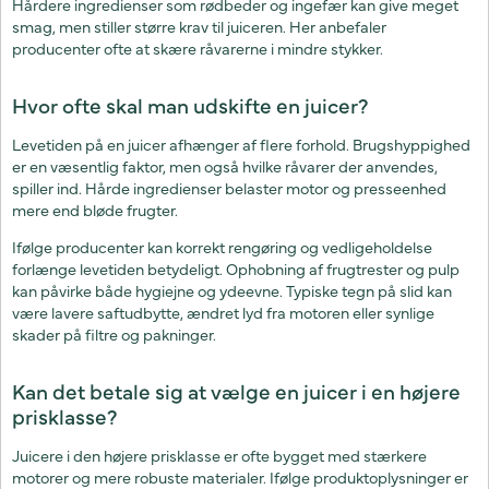
Hårdere ingredienser som rødbeder og ingefær kan give meget
smag, men stiller større krav til juiceren. Her anbefaler
producenter ofte at skære råvarerne i mindre stykker.
Hvor ofte skal man udskifte en juicer?
Levetiden på en juicer afhænger af flere forhold. Brugshyppighed
er en væsentlig faktor, men også hvilke råvarer der anvendes,
spiller ind. Hårde ingredienser belaster motor og presseenhed
mere end bløde frugter.
Ifølge producenter kan korrekt rengøring og vedligeholdelse
forlænge levetiden betydeligt. Ophobning af frugtrester og pulp
kan påvirke både hygiejne og ydeevne. Typiske tegn på slid kan
være lavere saftudbytte, ændret lyd fra motoren eller synlige
skader på filtre og pakninger.
Kan det betale sig at vælge en juicer i en højere
prisklasse?
Juicere i den højere prisklasse er ofte bygget med stærkere
motorer og mere robuste materialer. Ifølge produktoplysninger er