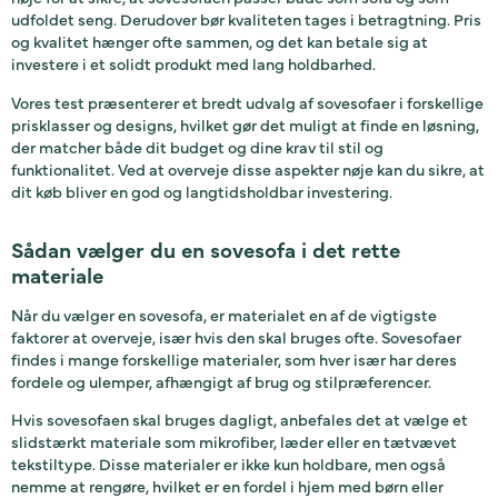
udfoldet seng. Derudover bør kvaliteten tages i betragtning. Pris
og kvalitet hænger ofte sammen, og det kan betale sig at
investere i et solidt produkt med lang holdbarhed.
Vores test præsenterer et bredt udvalg af sovesofaer i forskellige
prisklasser og designs, hvilket gør det muligt at finde en løsning,
der matcher både dit budget og dine krav til stil og
funktionalitet. Ved at overveje disse aspekter nøje kan du sikre, at
dit køb bliver en god og langtidsholdbar investering.
Sådan vælger du en sovesofa i det rette
materiale
Når du vælger en sovesofa, er materialet en af de vigtigste
faktorer at overveje, især hvis den skal bruges ofte. Sovesofaer
findes i mange forskellige materialer, som hver især har deres
fordele og ulemper, afhængigt af brug og stilpræferencer.
Hvis sovesofaen skal bruges dagligt, anbefales det at vælge et
slidstærkt materiale som mikrofiber, læder eller en tætvævet
tekstiltype. Disse materialer er ikke kun holdbare, men også
nemme at rengøre, hvilket er en fordel i hjem med børn eller