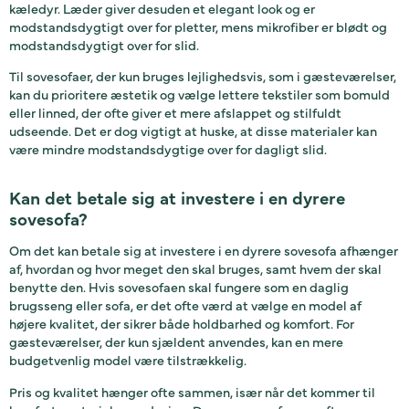
kæledyr. Læder giver desuden et elegant look og er
modstandsdygtigt over for pletter, mens mikrofiber er blødt og
modstandsdygtigt over for slid.
Til sovesofaer, der kun bruges lejlighedsvis, som i gæsteværelser,
kan du prioritere æstetik og vælge lettere tekstiler som bomuld
eller linned, der ofte giver et mere afslappet og stilfuldt
udseende. Det er dog vigtigt at huske, at disse materialer kan
være mindre modstandsdygtige over for dagligt slid.
Kan det betale sig at investere i en dyrere
sovesofa?
Om det kan betale sig at investere i en dyrere sovesofa afhænger
af, hvordan og hvor meget den skal bruges, samt hvem der skal
benytte den. Hvis sovesofaen skal fungere som en daglig
brugsseng eller sofa, er det ofte værd at vælge en model af
højere kvalitet, der sikrer både holdbarhed og komfort. For
gæsteværelser, der kun sjældent anvendes, kan en mere
budgetvenlig model være tilstrækkelig.
Pris og kvalitet hænger ofte sammen, især når det kommer til