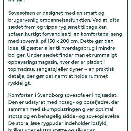
boligstil.
Sovesofaen er designet med en smart og
brugervenlig omdannelsesfunktion. Ved at løfte
sædet frem og vippe ryglænet tilbage kan
sofaen hurtigt forvandles til en komfortabel seng
med sovemål på 150 x 200 cm. Dette gør den
ideel til gæster eller til hverdagsbrug i mindre
boliger. Under sædet finder man et rummeligt
opbevaringsmagasin, hvor der er plads til
topmadras, sengetøj eller dyner – en praktisk
detalje, der gør det nemt at holde rummet
ryddeligt.
Komforten i Svendborg sovesofa er i højsædet.
Den er udstyret med nozag- og posefjedre, der
sammen med skumpolstringen giver optimal
støtte og en behagelig sidde- og soveoplevelse.
De store, løse rygpuder indeholder løsfyld,
hvilket yder ekstra støtte og sikrer en