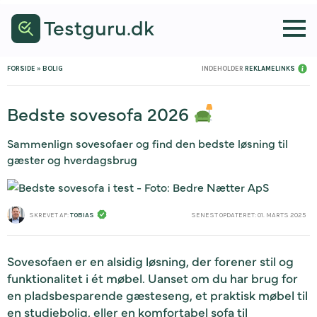
Testguru.dk
FORSIDE
»
BOLIG
INDEHOLDER 
REKLAMELINKS
Bedste sovesofa 2026
Sammenlign sovesofaer og find den bedste løsning til
gæster og hverdagsbrug
SKREVET AF: 
TOBIAS
SENEST OPDATERET: 
01. MARTS 2025
Sovesofaen er en alsidig løsning, der forener stil og
funktionalitet i ét møbel. Uanset om du har brug for
en pladsbesparende gæsteseng, et praktisk møbel til
en studiebolig, eller en komfortabel sofa til