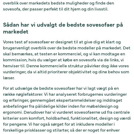
overblik over markedets bedste muligheder og finde den
sovesofa, der passer perfekt til dit hjem og din livsstil.
Sådan har vi udvalgt de bedste sovesofaer på
markedet
Vores test af sovesofaer er designet til at give dig et klart og
brugervenligt overblik over de bedste modeller på markedet. Det
skal bemærkes, at testen er kommerciel, og vi kan modtage en
kommission, hvis du vælger at købe en sovesofa via de links, vi
henviser til. Denne kommercielle struktur påvirker dog ikke vores
vurderinger, da vi altid prioriterer objektivitet og dine behov som
læser.
For at udvælge de bedste sovesofaer har vi lagt vægt på en
række nøglefaktorer. Vi har analyseret forbrugernes vurderinger
og erfaringer, gennemgået ekspertanmeldelser og inddraget
anbefalinger fra pålidelige kilder inden for møbeldesign og
ergonomi. Derudover har vi vurderet sovesofaerne ud fra centrale
kriterier som komfort, holdbarhed, funktionalitet, design og værdi
for pengene. Vi har også sørget for at inkludere modeller i
forskellige prisklasser og stilarter, så der er noget for enhver