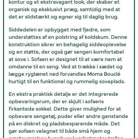
kontur og et ekstravagant look, der skaber et
organisk og eksklusivt præg, samtidig med at
det er slidstærkt og egner sig til daglig brug.
Siddedelen er opbygget med fjedre, som
understøttes af en polstring af koldskum. Denne
konstruktion sikrer en behagelig siddeoplevelse
og en støtte, der også gør sengen komfortabel
at sove i. Sofaen er designet til at være nem at
omdanne til en seng. Ved at trække i sædet og
lægge ryglænet ned forvandles Moma Bouclé
hurtigt til en funktionel og rummelig soveplads.
En ekstra praktisk detalje er det integrerede
opbevaringsrum, der er skjult i sofaens
firkantede sokkel. Dette giver mulighed for at
opbevare sengetøj, puder eller andre genstande
på en diskret og pladsbesparende måde. Det
gør sofaen velegnet til både små hjem og
gæsteværelser, hvor hver kvadratmeter tæller.