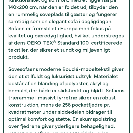
140x200 cm, når den er foldet ud, tilbyder den
en rummelig soveplads til gæster og fungerer
samtidig som en elegant sofa i dagligdagen.
Sofaen er fremstillet i Europa med fokus på
kvalitet og bæredygtighed, hvilket understreges
af dens OEKO-TEX® Standard 100-certificerede
tekstiler, der sikrer et sundt og miljøvenligt
produkt.
Sovesofaens moderne Bouclé-møbeltekstil giver
den et stilfuldt og luksuriøst udtryk. Materialet
består af en blanding af polyester, akryl og
bomuld, der både er slidstærkt og blødt. Sofaens
træramme i massivt fyrretræ sikrer en robust
konstruktion, mens de 256 pocketfjedre pr.
kvadratmeter under siddedelen bidrager til
optimal komfort og støtte. En skumspolstring
over fjedrene giver yderligere behagelighed,
uanset om sofaen bruges som sidde- eller