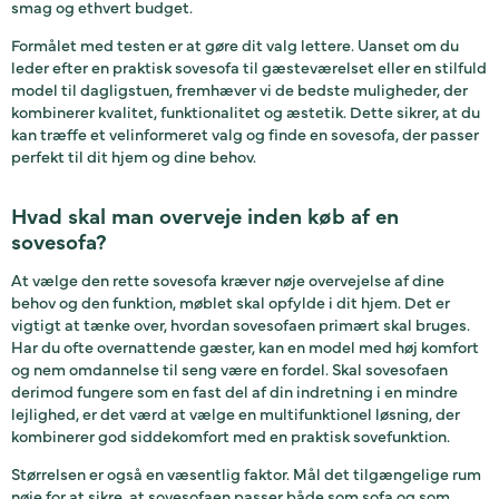
smag og ethvert budget.
Formålet med testen er at gøre dit valg lettere. Uanset om du
leder efter en praktisk sovesofa til gæsteværelset eller en stilfuld
model til dagligstuen, fremhæver vi de bedste muligheder, der
kombinerer kvalitet, funktionalitet og æstetik. Dette sikrer, at du
kan træffe et velinformeret valg og finde en sovesofa, der passer
perfekt til dit hjem og dine behov.
Hvad skal man overveje inden køb af en
sovesofa?
At vælge den rette sovesofa kræver nøje overvejelse af dine
behov og den funktion, møblet skal opfylde i dit hjem. Det er
vigtigt at tænke over, hvordan sovesofaen primært skal bruges.
Har du ofte overnattende gæster, kan en model med høj komfort
og nem omdannelse til seng være en fordel. Skal sovesofaen
derimod fungere som en fast del af din indretning i en mindre
lejlighed, er det værd at vælge en multifunktionel løsning, der
kombinerer god siddekomfort med en praktisk sovefunktion.
Størrelsen er også en væsentlig faktor. Mål det tilgængelige rum
nøje for at sikre, at sovesofaen passer både som sofa og som