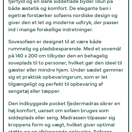
fjerfyld og en slank siddeflade byder Idun på
både æstetik og komfort. De elegante ben i
egetræ forstærker sofaens nordiske design og
giver den et let og moderne udtryk, der passer
ind i mange forskellige indretninger.
Sovesofaen er designet til at være både
rummelig og pladsbesparende. Med et sovemål
på 140 x 200 cm tilbyder den en behagelig
soveplads til to personer, hvilket gør den ideel til
gæster eller mindre hjem. Under sædet gemmer
sig et praktisk opbevaringsrum, som er let
tilgængeligt og perfekt til opbevaring af
sengetøj eller tæpper.
Den indbyggede pocket fjedermadras sikrer en
høj komfort, uanset om sofaen bruges som
siddeplads eller seng. Madrassen tilpasser sig
kroppens form og vægt, hvilket giver optimal
støtte og en afslappende oplevelse. Sofaens