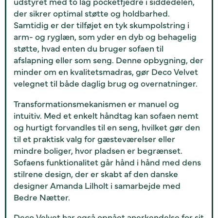
udstyret med to lag pocketfjedre i siddedelen,
der sikrer optimal støtte og holdbarhed.
Samtidig er der tilføjet en tyk skumpolstring i
arm- og ryglæn, som yder en dyb og behagelig
støtte, hvad enten du bruger sofaen til
afslapning eller som seng. Denne opbygning, der
minder om en kvalitetsmadras, gør Deco Velvet
velegnet til både daglig brug og overnatninger.
Transformationsmekanismen er manuel og
intuitiv. Med et enkelt håndtag kan sofaen nemt
og hurtigt forvandles til en seng, hvilket gør den
til et praktisk valg for gæsteværelser eller
mindre boliger, hvor pladsen er begrænset.
Sofaens funktionalitet går hånd i hånd med dens
stilrene design, der er skabt af den danske
designer Amanda Lilholt i samarbejde med
Bedre Nætter.
Deco Velvet har også opnået anerkendelse for sit