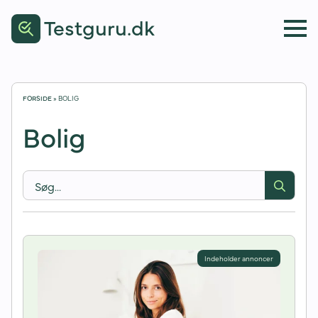
Testguru.dk
FORSIDE
»
BOLIG
Bolig
Sear
for: